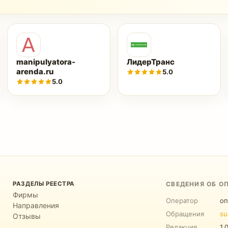
manipulyatora-
ЛидерТранс
arenda.ru
5.0
5.0
РАЗДЕЛЫ РЕЕСТРА
СВЕДЕНИЯ ОБ О
Фирмы
Оператор
оп
Направления
Обращения
su
Отзывы
Редакция
1.