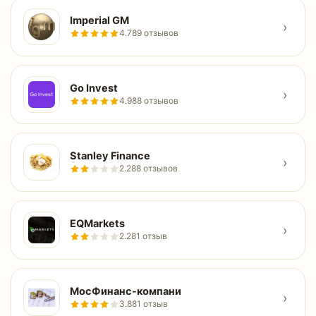
Imperial GM
›
4.7
89 отзывов
Go Invest
›
4.9
88 отзывов
Stanley Finance
›
2.2
88 отзывов
EQMarkets
›
2.2
81 отзыв
МосФинанс-компани
›
3.8
81 отзыв