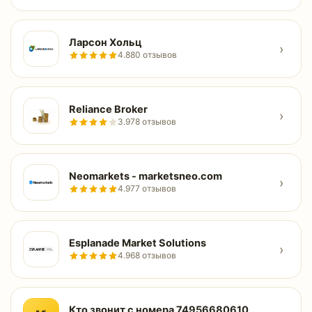
Ларсон Хольц
›
4.8
80 отзывов
Reliance Broker
›
3.9
78 отзывов
Neomarkets - marketsneo.com
›
4.9
77 отзывов
Esplanade Market Solutions
›
4.9
68 отзывов
Кто звонит с номера ​74956680610