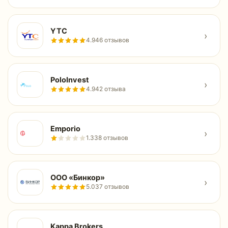
YTC
›
4.9
46 отзывов
PoloInvest
›
4.9
42 отзыва
Еmporio
›
1.3
38 отзывов
ООО «Бинкор»
›
5.0
37 отзывов
Kappa Brokers