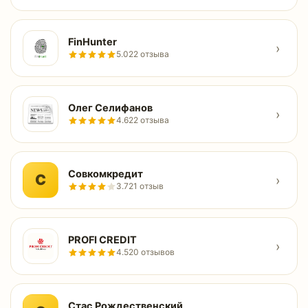
FinHunter
›
5.0
22 отзыва
Олег Селифанов
›
4.6
22 отзыва
Совкомкредит
С
›
3.7
21 отзыв
PROFI CREDIT
›
4.5
20 отзывов
Стас Рождественский