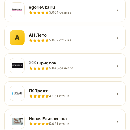
egorievka.ru
›
5.0
64 отзыва
АН Лето
А
›
5.0
62 отзыва
ЖК Фриссон
›
5.0
45 отзывов
ГК Трест
›
4.9
31 отзыв
Новая Елизаветка
›
5.0
31 отзыв