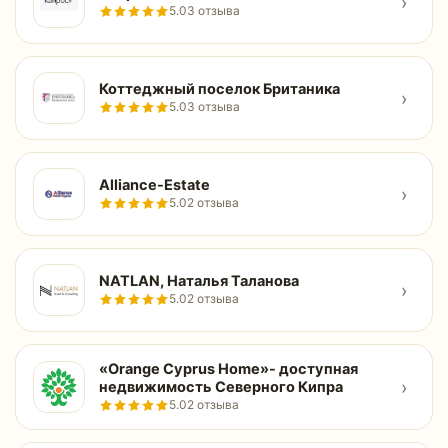
›
5.0
3 отзыва
Коттеджный поселок Британика
›
5.0
3 отзыва
Alliance-Estate
›
5.0
2 отзыва
NATLAN, Наталья Таланова
›
5.0
2 отзыва
«Orange Cyprus Home»- доступная
›
недвижимость Северного Кипра
5.0
2 отзыва