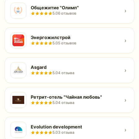
Общежитие "Олимп"
›
5.0
6 отзывов
Энергожилстрой
›
5.0
5 отзывов
Asgard
›
5.0
4 отзыва
Ретрит-отель "Чайная любовь"
›
5.0
4 отзыва
Evolution development
›
5.0
3 отзыва