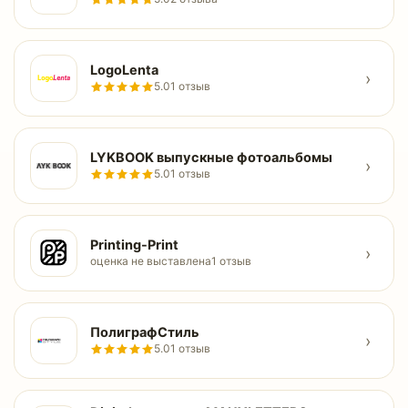
LogoLenta
›
5.0
1 отзыв
LYKBOOK выпускные фотоальбомы
›
5.0
1 отзыв
Printing-Print
›
оценка не выставлена
1 отзыв
ПолиграфСтиль
›
5.0
1 отзыв