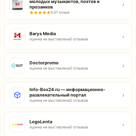
молодых музыкантов, поэтов и
›
прозаиков
5.0
1 отзыв
Barys Media
›
оценка не выставлена
0 отзывов
Doctorpromo
›
оценка не выставлена
0 отзывов
Info-Box24.ru — информационно-
›
развлекательный портал
оценка не выставлена
0 отзывов
LogoLenta
›
оценка не выставлена
0 отзывов