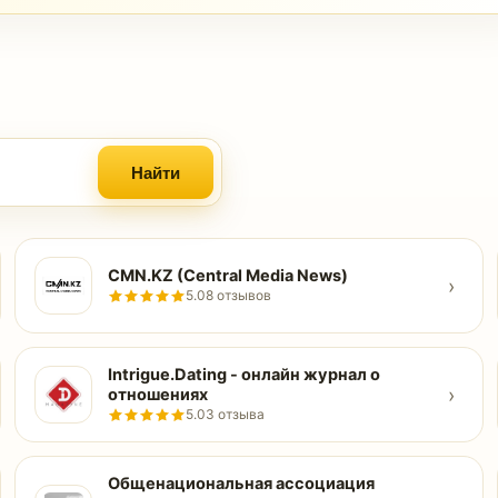
Найти
CMN.KZ (Central Media News)
›
5.0
8 отзывов
Intrigue.Dating - онлайн журнал о
›
отношениях
5.0
3 отзыва
Общенациональная ассоциация