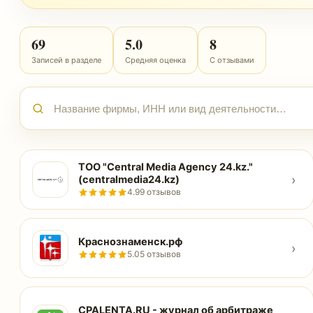
69
5.0
8
Записей в разделе
Средняя оценка
С отзывами
ТОО "Central Media Agency 24.kz."
›
(centralmedia24.kz)
4.9
9 отзывов
Краснознаменск.рф
›
5.0
5 отзывов
CPALENTA.RU - журнал об арбитраже