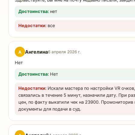
Здравствуйте, Вы мне на почту недавно писали, зайдит
Достоинства:
нет
Недостатки:
все
Ангелина
А
6 апреля 2026 г.
Нет
Достоинства:
Нет
Недостатки:
Искали мастера по настройки VR очков,
связались в течение 5 минут, назначили дату. При р
цен, по факту выкатили чек на 23900. Промониторив 
документы для подачи в суд.