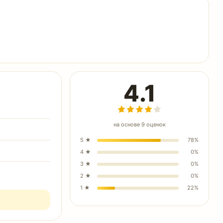
4.1
на основе
9
оценок
5
★
78
%
4
★
0
%
3
★
0
%
2
★
0
%
1
★
22
%