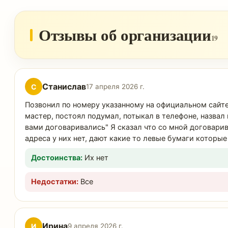
Отзывы об организации
19
Станислав
С
17 апреля 2026 г.
Позвонил по номеру указанному на официальном сайте, 
мастер, постоял подумал, потыкал в телефоне, назвал ц
вами договаривались" Я сказал что со мной договарива
адреса у них нет, дают какие то левые бумаги которы
Достоинства:
Их нет
Недостатки:
Все
Ирина
И
9 апреля 2026 г.