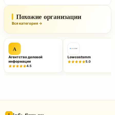
Похожие организации
Вся категория →
А
Агентство деловой
Lowcostsmm
информации
5.0
4.5
info-firm.ru
I