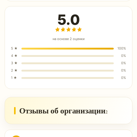
5.0
на основе
2
оценки
5
★
100
%
4
★
0
%
3
★
0
%
2
★
0
%
1
★
0
%
Отзывы об организации
2