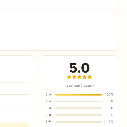
5.0
на основе
2
оценки
5
★
100
%
4
★
0
%
3
★
0
%
2
★
0
%
1
★
0
%