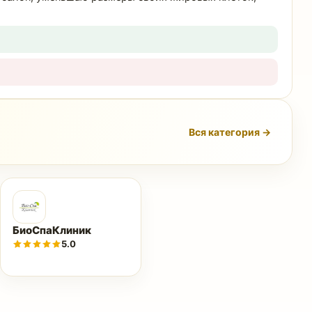
Вся категория →
БиоСпаКлиник
5.0