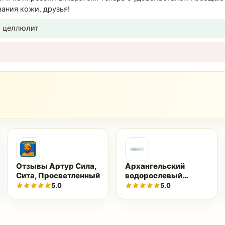
ания кожи, друзья!
т целлюлит
Отзывы Артур Сила,
Архангельский
Сита, Просветленный
водорослевый
комбинат 1918
5.0
5.0