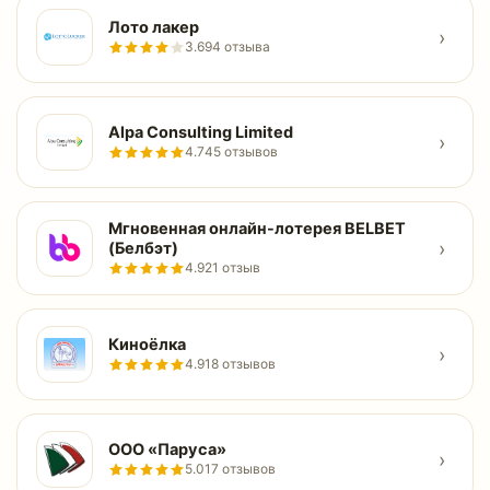
Лото лакер
›
3.6
94 отзыва
Alpa Consulting Limited
›
4.7
45 отзывов
Мгновенная онлайн-лотерея BELBET
›
(Белбэт)
4.9
21 отзыв
Киноёлка
›
4.9
18 отзывов
ООО «Паруса»
›
5.0
17 отзывов