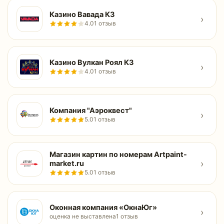
Казино Вавада КЗ
›
4.0
1 отзыв
Казино Вулкан Роял КЗ
›
4.0
1 отзыв
Компания "Аэроквест"
›
5.0
1 отзыв
Магазин картин по номерам Artpaint-
›
market.ru
5.0
1 отзыв
Оконная компания «ОкнаЮг»
›
оценка не выставлена
1 отзыв