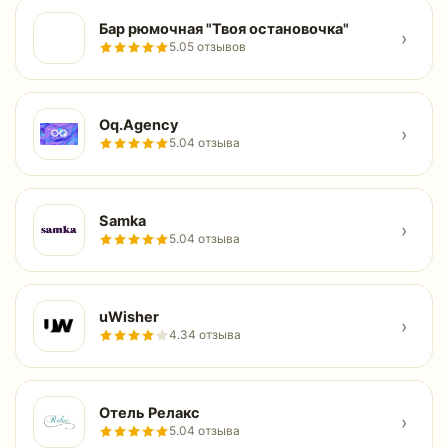
Бар рюмочная "Твоя остановочка"
›
5.0
5 отзывов
Oq.Agency
›
5.0
4 отзыва
Samka
›
5.0
4 отзыва
uWisher
›
4.3
4 отзыва
Отель Релакс
›
5.0
4 отзыва