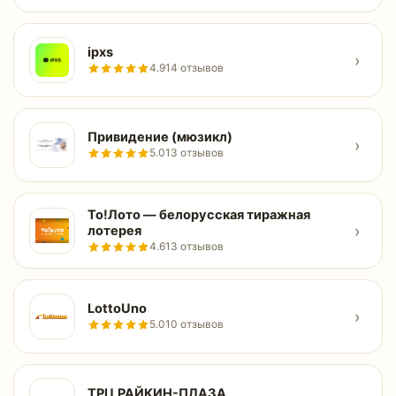
ipxs
›
4.9
14 отзывов
Привидение (мюзикл)
›
5.0
13 отзывов
То!Лото — белорусская тиражная
›
лотерея
4.6
13 отзывов
LottoUno
›
5.0
10 отзывов
ТРЦ РАЙКИН-ПЛАЗА