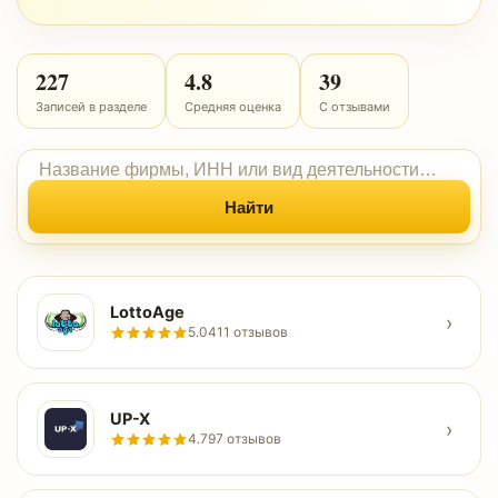
227
4.8
39
Записей в разделе
Средняя оценка
С отзывами
Найти
LottoAge
›
5.0
411 отзывов
UP-X
›
4.7
97 отзывов