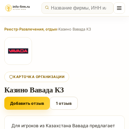
Реестр
›
Развлечения, отдых
›
Казино Вавада КЗ
КАРТОЧКА ОРГАНИЗАЦИИ
Казино Вавада КЗ
Добавить отзыв
1 отзыв
Для игроков из Казахстана Вавада предлагает