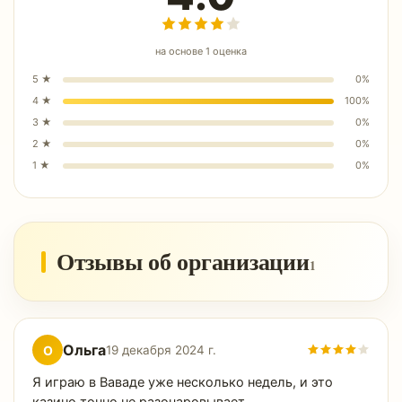
на основе
1
оценка
5
★
0
%
4
★
100
%
3
★
0
%
2
★
0
%
1
★
0
%
Отзывы об организации
1
Ольга
О
19 декабря 2024 г.
Я играю в Ваваде уже несколько недель, и это