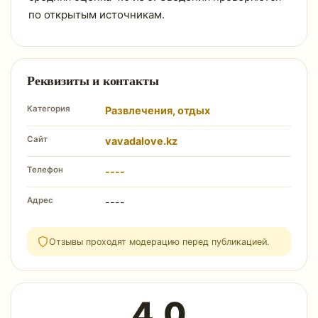
по открытым источникам.
Реквизиты и контакты
Категория
Развлечения, отдых
Сайт
vavadalove.kz
Телефон
----
Адрес
----
Отзывы проходят модерацию перед публикацией.
4.0