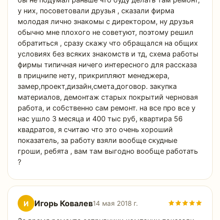
бы не подумал раньше что буду делать там ремонт,
у них, посоветовали друзья , сказали фирма
молодая лично знакомы с директором, ну друзья
обычно мне плохого не советуют, поэтому решил
обратиться , сразу скажу что обращался на общих
условиях без всяких знакомств и тд, схема работы
фирмы типичная ничего интересного для рассказа
в прицнипе нету, прикрипляют менеджера,
замер,проект,дизайн,смета,договор. закупка
материалов, демонтаж старых покрытий черновая
работа, и собственно сам ремонт. на все про все у
нас ушло 3 месяца и 400 тыс руб, квартира 56
квадратов, я считаю что это очень хороший
показатель, за работу взяли вообще скудные
гроши, ребята , вам там выгодно вообще работать
?
Игорь Ковалев
И
14 мая 2018 г.