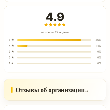
4.9
на основе
22
оценки
5
★
86
%
4
★
14
%
3
★
0
%
2
★
0
%
1
★
0
%
Отзывы об организации
23