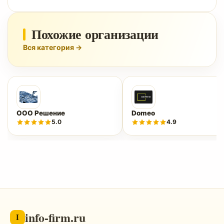
Похожие организации
Вся категория →
ООО Решение
Domeo
5.0
4.9
info-firm.ru
I