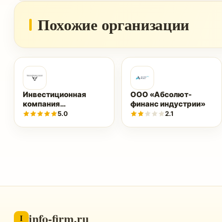
Похожие организации
Инвестиционная
ООО «Абсолют-
компания
финанс индустрии»
Великобритании
5.0
2.1
White Stone Group
inc (wsgroup.org)
info-firm.ru
I