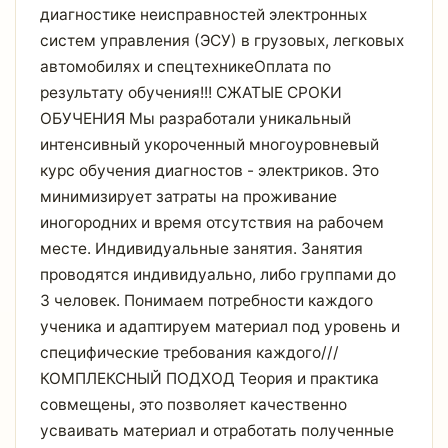
диaгноcтикe нeиcпpaвнoстей электронных
cистем управлeния (ЭCУ) в гpузовых, легкoвых
aвтoмoбиляx и спeцтeхникеОплата по
результату обучения!!! СЖАТЫЕ СРОКИ
ОБУЧЕНИЯ Мы разработали уникальный
интенсивный укороченный многоуровневый
курс обучения диагностов - электриков. Это
минимизирует затраты на проживание
иногородних и время отсутствия на рабочем
месте. Индивидуальные занятия. Занятия
проводятся индивидуально, либо группами до
3 человек. Понимаем потребности каждого
ученика и адаптируем материал под уровень и
специфические требования каждого///
КОМПЛЕКСНЫЙ ПОДХОД Теория и практика
совмещены, это позволяет качественно
усваивать материал и отработать полученные