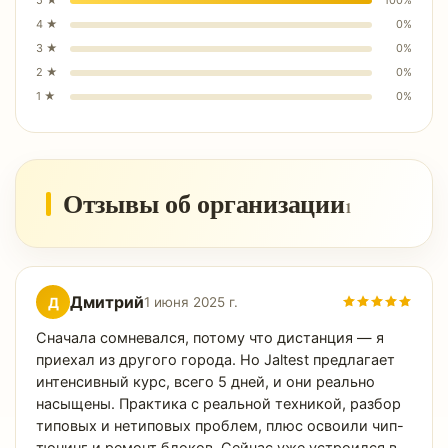
5
★
100
%
4
★
0
%
3
★
0
%
2
★
0
%
1
★
0
%
Отзывы об организации
1
Дмитрий
Д
1 июня 2025 г.
Сначала сомневался, потому что дистанция — я
приехал из другого города. Но Jaltest предлагает
интенсивный курс, всего 5 дней, и они реально
насыщены. Практика с реальной техникой, разбор
типовых и нетиповых проблем, плюс освоили чип-