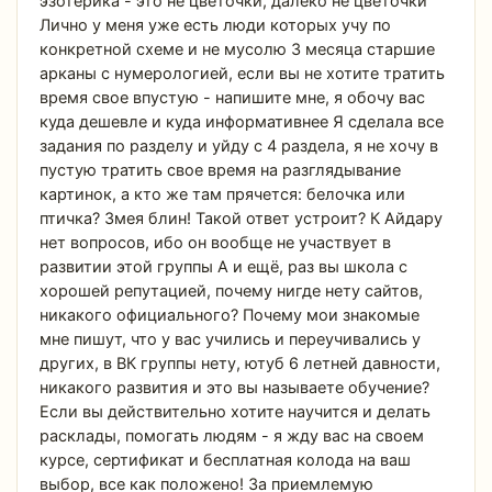
эзотерика - это не цветочки, далеко не цветочки
Лично у меня уже есть люди которых учу по
конкретной схеме и не мусолю 3 месяца старшие
арканы с нумерологией, если вы не хотите тратить
время свое впустую - напишите мне, я обочу вас
куда дешевле и куда информативнее Я сделала все
задания по разделу и уйду с 4 раздела, я не хочу в
пустую тратить свое время на разглядывание
картинок, а кто же там прячется: белочка или
птичка? Змея блин! Такой ответ устроит? К Айдару
нет вопросов, ибо он вообще не участвует в
развитии этой группы А и ещё, раз вы школа с
хорошей репутацией, почему нигде нету сайтов,
никакого официального? Почему мои знакомые
мне пишут, что у вас учились и переучивались у
других, в ВК группы нету, ютуб 6 летней давности,
никакого развития и это вы называете обучение?
Если вы действительно хотите научится и делать
расклады, помогать людям - я жду вас на своем
курсе, сертификат и бесплатная колода на ваш
выбор, все как положено! За приемлемую