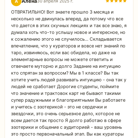
Алена
А
30 апреля 2025 г.
ОТВРАТИЛЬНО! Вот знаете прошло 3 месяца и
несколько не двинулась вперед, да потому что все
что дается в этих скучных лекциях и так все знаю, я
думала хоть что-то услышу новое и интересное, но
к сожалению этого не случилось… Складывается
впечатление, что у кураторов и вовсе нет знаний по
таро, извиняюсь, если вас обидела, но даже на
элементарные вопросы не можете ответить и
отвечаете муторно и долго Задание на интуицию
кто спрятан за вопросом? Мы в 1 классе? Вы так
хотите учить людей развивать интуицию - она так у
людей не сработает Дорогие студенты, поймите
что значение и трактовок карт не бывают такими
супер радужными и благоприятными Вы работаете
и учитесь с эзотерикой - это не сердечки и
звездочки, это очень серьезное дело, которое не
всем дается так просто Я долго работаю в сфере
эзотерики и общение с аудиторией - ваш уровень
это просто первоначальный этап. Вы как кураторы