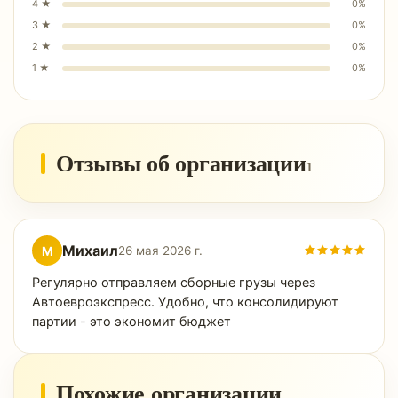
4
★
0
%
3
★
0
%
2
★
0
%
1
★
0
%
Отзывы об организации
1
Михаил
М
26 мая 2026 г.
Регулярно отправляем сборные грузы через
Автоевроэкспресс. Удобно, что консолидируют
партии - это экономит бюджет
Похожие организации