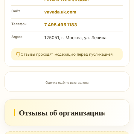
Сайт
vavada.uk.com
Телефон
7 495 495 1183
Адрес
125051, г. Москва, ул. Ленина
Отзывы проходят модерацию перед публикацией.
Оценка ещё не выставлена
Отзывы об организации
0