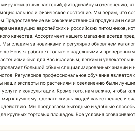
я миру комнатных растений, фитодизайну и озеленению, 
эмоциональное и физическое состояние. Мы верим, что со
аем Предоставление высококачественной продукции и се
ерами ведущих европейских и российских питомников, ко
кого качества. Ассортимент нашего магазина всегда пре
 Мы следим за новинками и регулярно обновляем каталог 
opic House» работает только с надежными и проверенны
 растениями был для Вас красивым, легким и увлекатель
едполагает большой объем специализированных знаний и 
тов. Регулярное профессиональное обучение является о
бы наши эксперты по растениям и озеленению были лучшим
слуги и консультации. Кроме того, нам важно, чтобы ка
 мир к лучшему, сделать жизнь людей качественнее и сча
модействию. Мы предлагаем выгодные и удобные способы
для крупных торговых площадок. Все условия оговариваю