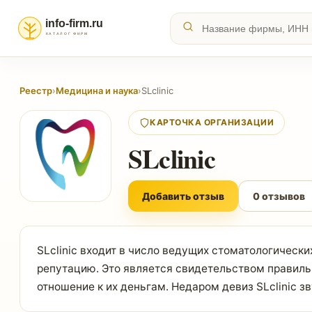
Реестр
›
Медицина и наука
›
SLclinic
КАРТОЧКА ОРГАНИЗАЦИИ
SLclinic
Добавить отзыв
0 отзывов
SLclinic входит в число ведущих стоматологичес
репутацию. Это является свидетельством правиль
отношение к их деньгам. Недаром девиз SLclinic з