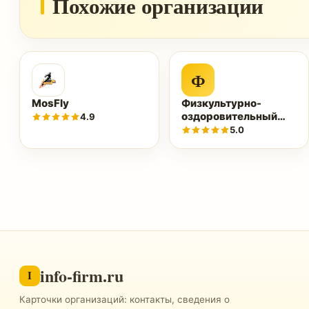
Похожие организации
Ф
MosFly
Физкультурно-
оздоровительный
4.9
комплекс «Нептун»
5.0
info-firm.ru
I
Карточки организаций: контакты, сведения о