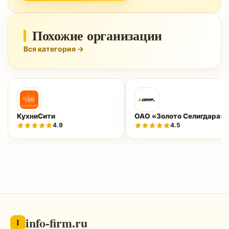
Похожие организации
Вся категория →
КухниСити
ОАО «Золото Селигдара»
4.9
4.5
info-firm.ru
I