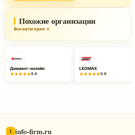
Похожие организации
Вся категория →
Диамант-онлайн
LEOMAX
5.0
5.0
info-firm.ru
I