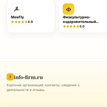
Ф
MosFly
Физкультурно-
оздоровительный
4.9
комплекс «Нептун»
5.0
info-firm.ru
I
Карточки организаций: контакты, сведения о
деятельности и отзывы.