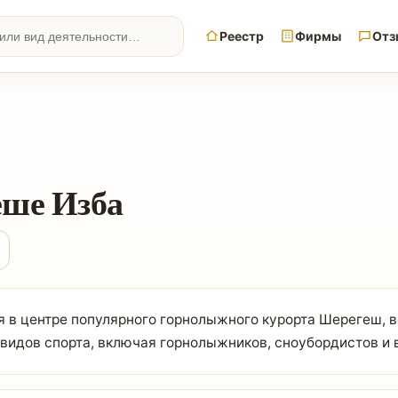
Реестр
Фирмы
Отз
еше Изба
 в центре популярного горнолыжного курорта Шерегеш, вс
идов спорта, включая горнолыжников, сноубордистов и в