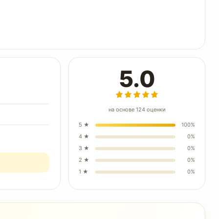
5.0
на основе
124
оценки
5
★
100
%
4
★
0
%
3
★
0
%
2
★
0
%
1
★
0
%