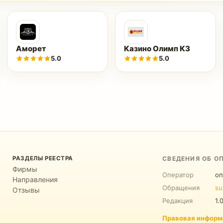
Аморет
Казино Олимп КЗ
5.0
5.0
РАЗДЕЛЫ РЕЕСТРА
СВЕДЕНИЯ ОБ О
Фирмы
Оператор
оп
Направления
Обращения
su
Отзывы
Редакция
1.
Правовая информ