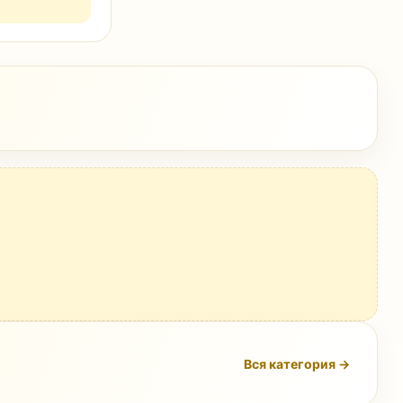
Вся категория →