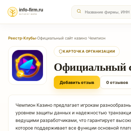
Реестр
›
Клубы
›
Официальный сайт казино Чемпион
КАРТОЧКА ОРГАНИЗАЦИИ
Официальный с
Добавить отзыв
0 отзывов
Чемпион Казино предлагает игрокам разнообразны
уровнем защиты данных и надежностью транзакций
ведущими разработчиками, что гарантирует высоко
которое поддерживает все функции основной пла