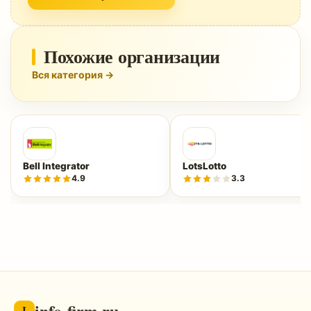
Похожие организации
Вся категория →
Bell Integrator
LotsLotto
4.9
3.3
info-firm.ru
I