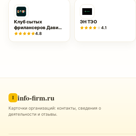
Клуб сытых
ЭН ТЭО
фрилансеров Давида
4.1
Варга
4.8
info-firm.ru
I
Карточки организаций: контакты, сведения о
деятельности и отзывы.