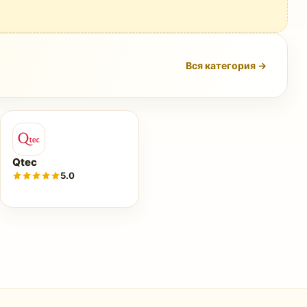
Вся категория →
Qtec
5.0