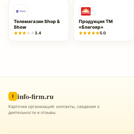
Телемагазин Shop &
Продукция ТМ
Show
«Благояр»
3.4
5.0
info-firm.ru
I
Карточки организаций: контакты, сведения о
деятельности и отзывы.