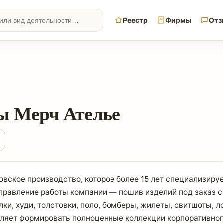
Реестр
Фирмы
Отз
ы Мерч Ателье
вское производство, которое более 15 лет специализиру
аправление работы компании — пошив изделий под заказ с
ки, худи, толстовки, поло, бомберы, жилеты, свитшоты, л
оляет формировать полноценные коллекции корпоративног