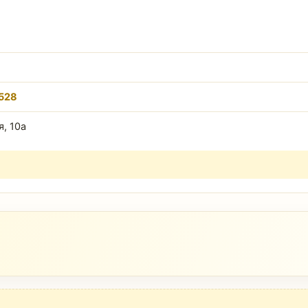
8528
, 10а