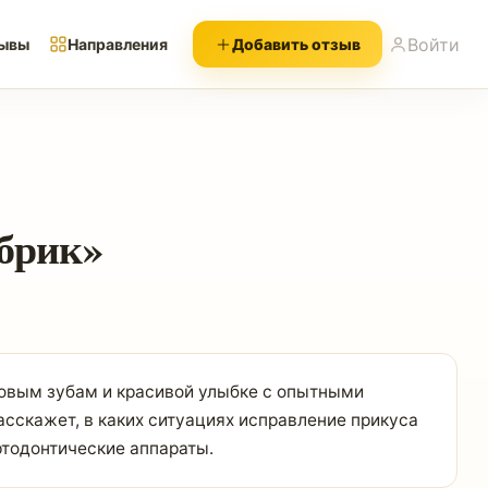
Войти
ывы
Направления
Добавить отзыв
убрик»
ровым зубам и красивой улыбке с опытными
асскажет, в каких ситуациях исправление прикуса
ртодонтические аппараты.