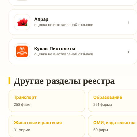
Апрар
›
оценка не выставлена
0 отзывов
Куклы Пистолеты
›
оценка не выставлена
0 отзывов
Другие разделы реестра
Транспорт
Образование
258 фирм
251 фирма
Животные и растения
СМИ, издательства
91 фирма
69 фирм