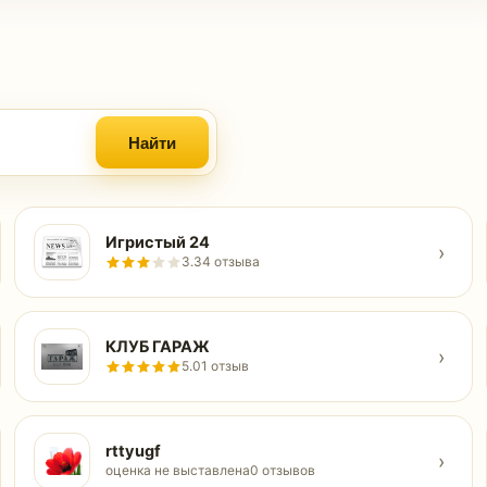
Найти
Игристый 24
›
3.3
4 отзыва
КЛУБ ГАРАЖ
›
5.0
1 отзыв
rttyugf
›
оценка не выставлена
0 отзывов