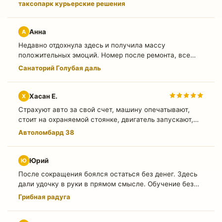
вечерами, когда с детьми муж. Выходит неплохо.
таксопарк курьерские решения
Анна
А
Недавно отдохнула здесь и получила массу
положительных эмоций. Номер после ремонта, все
чистое, мебель новая. В ванной идеальный порядок. В
Санаторий Голубая даль
номере есть все необходимое. Горничные
приветливые, убираются каждый день. Постельное
два раза меняли за время моего пребывания. Вода
Хасан Е.
Х
горячая была всегда, даже на верхних этажах.
Страхуют авто за свой счет, машину опечатывают,
Столовая работает отлично. Блюда красиво
стоит на охраняемой стоянке, двигатель запускают,
оформлены и очень вкусные. Фрукты подают
все отлично, проведовать машину пожалуйста,
Автоломбард 38
ежедневно. Все супер.
приходите, я правда не приходил, доверял. На полгода
брал сумму, выплатил в срок, не торопился с
платежом. Удобный и быстрый способ занять денег
Юрий
Ю
После сокращения боялся остаться без денег. Здесь
дали удочку в руки в прямом смысле. Обучение без
вычетов. Сейчас средняя планка в 100–110 тысяч для
Грибная радуга
меня норма. Работа помогает чувствовать себя
кормильцем.