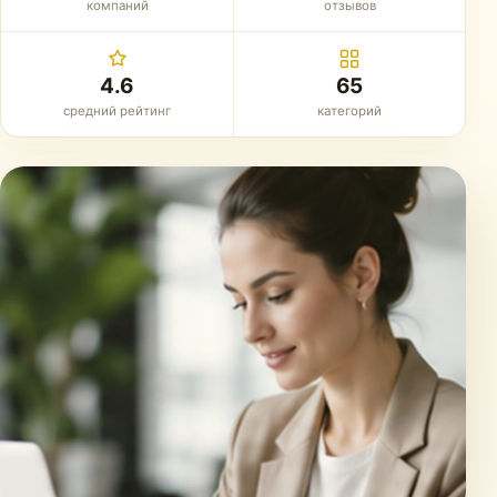
компаний
отзывов
4.6
65
средний рейтинг
категорий