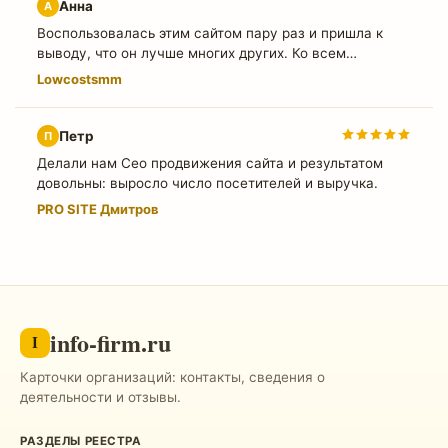
Анна
А
Воспользовалась этим сайтом пару раз и пришла к
выводу, что он лучше многих других. Ко всем
показателям есть описания, трафик ему
Lowcostsmm
соответствует. Теперь буду пользоваться только этим
магазином.
Петр
П
Делали нам Сео продвижения сайта и результатом
довольны: выросло число посетителей и выручка.
PRO SITE Дмитров
info-firm.ru
I
Карточки организаций: контакты, сведения о
деятельности и отзывы.
РАЗДЕЛЫ РЕЕСТРА