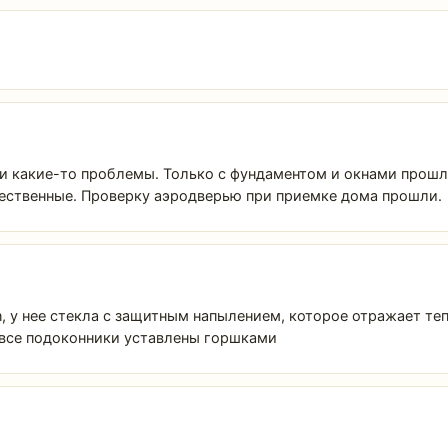
ыли какие-то проблемы. Только с фундаментом и окнами прошл
чественные. Проверку аэродверью при приемке дома прошли.
on, у нее стекла с защитным напылением, которое отражает те
з все подоконники уставлены горшками