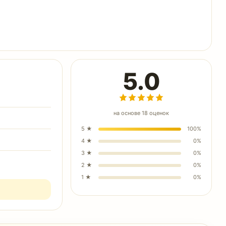
5.0
на основе
18
оценок
5
★
100
%
4
★
0
%
3
★
0
%
2
★
0
%
1
★
0
%