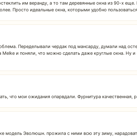
теклить им веранду, а то там деревянные окна из 90-х еще. 
более. Просто идеальные окна, которыми удобно пользоватьс
проблема. Переделывали чердак под мансарду, думали над ост
а Melke и поняли, что можно сделать даже круглые окна. Ну и
азать, что мои ожидания опарвдали. Фурнитура качественная, р
е модель Эволюшн. прожила с ними всю эту зиму, нарадовать