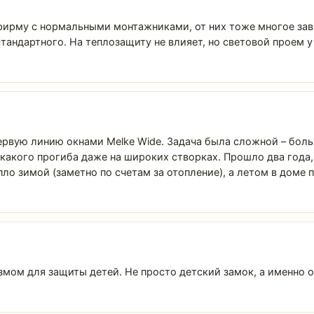
фирму с нормальными монтажниками, от них тоже многое зависи
андартного. На теплозащиту не влияет, но световой проем у э
ервую линию окнами Melke Wide. Задача была сложной – бол
икакого прогиба даже на широких створках. Прошло два года,
ло зимой (заметно по счетам за отопление), а летом в доме 
змом для защиты детей. Не просто детский замок, а именно 