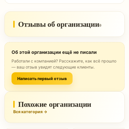
Отзывы об организации
0
Об этой организации ещё не писали
Работали с компанией? Расскажите, как всё прошло
— ваш отзыв увидят следующие клиенты.
Написать первый отзыв
Похожие организации
Вся категория →