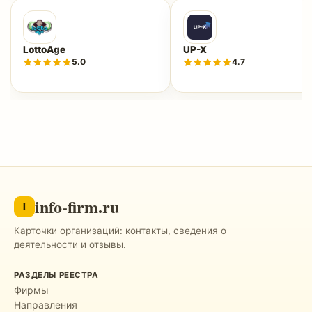
LottoAge
UP-X
5.0
4.7
info-firm.ru
I
Карточки организаций: контакты, сведения о
деятельности и отзывы.
РАЗДЕЛЫ РЕЕСТРА
Фирмы
Направления