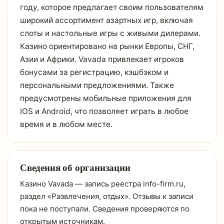
году, которое предлагает своим пользователям
широкий ассортимент азартных игр, включая
слоты и настольные игры c живыми дилерами.
Казино ориентировано на рынки Европы, СНГ,
Азии и Африки. Vavada привлекает игроков
бонусами за регистрацию, кэшбэком и
персональными предложениями. Также
предусмотрены мобильные приложения для
IOS и Android, что позволяет играть в любое
время и в любом месте.
Сведения об организации
Казино Vavada — запись реестра info-firm.ru,
раздел «Развлечения, отдых». Отзывы к записи
пока не поступали. Сведения проверяются по
открытым источникам.